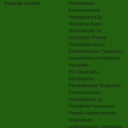
Küpsiste poliitika
Hooldamine,
Emotsionaalne
Vastupidavus ja
Holistiline Kasv
Motivatsioon vs
Distsipliin: Perede
Vastupidavuse ja
Emotsionaalse Tasakaalu
Arendamine Holistlikuks
Heaoluks
Elu Tasakaalu
Nõustamine:
Peresidemete Toetamine,
Emotsionaalne
Vastupidavus ja
Holistiline Harmoonia
Perede vaimse tervise
strateegiad:
vastupidavuse, ühenduse