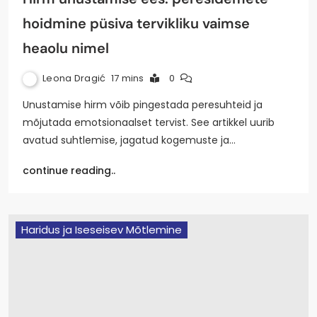
hoidmine püsiva tervikliku vaimse
heaolu nimel
Leona Dragić
17 mins
0
Unustamise hirm võib pingestada peresuhteid ja
mõjutada emotsionaalset tervist. See artikkel uurib
avatud suhtlemise, jagatud kogemuste ja…
continue reading..
Haridus ja Iseseisev Mõtlemine