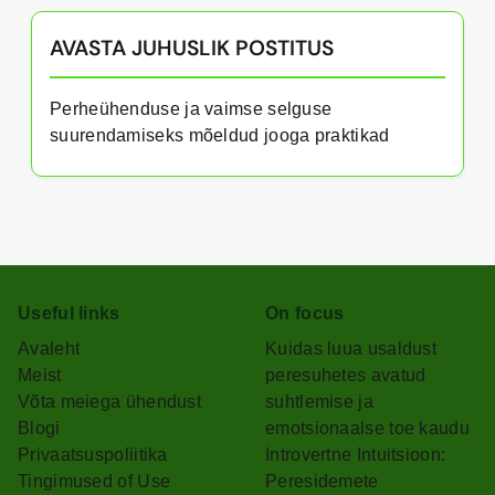
AVASTA JUHUSLIK POSTITUS
Perheühenduse ja vaimse selguse
suurendamiseks mõeldud jooga praktikad
Useful links
On focus
Avaleht
Kuidas luua usaldust
Meist
peresuhetes avatud
Võta meiega ühendust
suhtlemise ja
Blogi
emotsionaalse toe kaudu
Privaatsuspoliitika
Introvertne Intuitsioon:
Tingimused of Use
Peresidemete