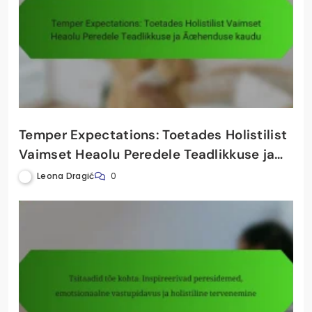
Temper Expectations: Toetades Holistilist
Vaimset Heaolu Peredele Teadlikkuse ja
Ühenduse kaudu
Leona Dragić
0