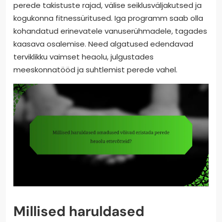
perede takistuste rajad, välise seiklusväljakutsed ja
kogukonna fitnessüritused. Iga programm saab olla
kohandatud erinevatele vanuserühmadele, tagades
kaasava osalemise. Need algatused edendavad
terviklikku vaimset heaolu, julgustades
meeskonnatööd ja suhtlemist perede vahel.
Millised haruldased