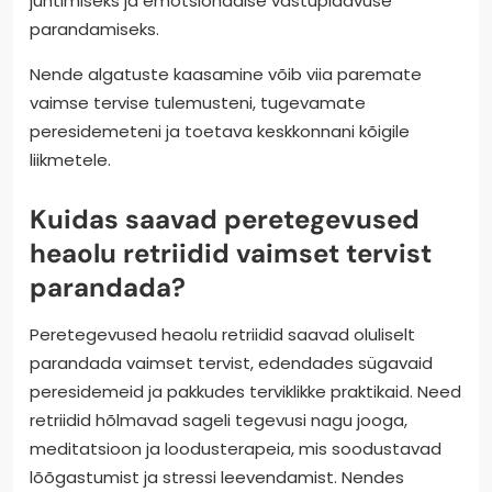
juhtimiseks ja emotsionaalse vastupidavuse
parandamiseks.
Nende algatuste kaasamine võib viia paremate
vaimse tervise tulemusteni, tugevamate
peresidemeteni ja toetava keskkonnani kõigile
liikmetele.
Kuidas saavad peretegevused
heaolu retriidid vaimset tervist
parandada?
Peretegevused heaolu retriidid saavad oluliselt
parandada vaimset tervist, edendades sügavaid
peresidemeid ja pakkudes terviklikke praktikaid. Need
retriidid hõlmavad sageli tegevusi nagu jooga,
meditatsioon ja loodusterapeia, mis soodustavad
lõõgastumist ja stressi leevendamist. Nendes