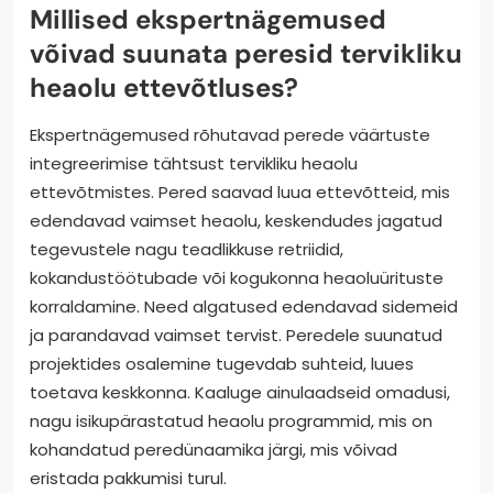
Millised ekspertnägemused
võivad suunata peresid tervikliku
heaolu ettevõtluses?
Ekspertnägemused rõhutavad perede väärtuste
integreerimise tähtsust tervikliku heaolu
ettevõtmistes. Pered saavad luua ettevõtteid, mis
edendavad vaimset heaolu, keskendudes jagatud
tegevustele nagu teadlikkuse retriidid,
kokandustöötubade või kogukonna heaoluürituste
korraldamine. Need algatused edendavad sidemeid
ja parandavad vaimset tervist. Peredele suunatud
projektides osalemine tugevdab suhteid, luues
toetava keskkonna. Kaaluge ainulaadseid omadusi,
nagu isikupärastatud heaolu programmid, mis on
kohandatud peredünaamika järgi, mis võivad
eristada pakkumisi turul.