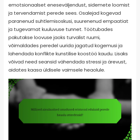
emotsionaalset eneseväljendust, sidemete loomist
ja tervendamist perede sees. Osalejad kogevad
paranenud suhtlemisoskusi, suurenenud empaatiat
ja tugevamat kuuluvuse tunnet. Töötubades
pakutakse loovuse jaoks turvalist ruumi,
võimaldades peredel uurida jagatud kogemusi ja
lahendada konflikte kunstilise koostöö kaudu. Lisaks
võivad need seansid vähendada stressi ja ärevust,
aidates kaasa üldisele vaimsele heaolule.