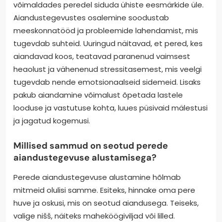
võimaldades peredel siduda ühiste eesmärkide üle.
Aiandustegevustes osalemine soodustab
meeskonnatööd ja probleemide lahendamist, mis
tugevdab suhteid. Uuringud näitavad, et pered, kes
aiandavad koos, teatavad paranenud vaimsest
heaolust ja vähenenud stressitasemest, mis veelgi
tugevdab nende emotsionaalseid sidemeid. Lisaks
pakub aiandamine võimalust õpetada lastele
looduse ja vastutuse kohta, luues püsivaid mälestusi
ja jagatud kogemusi.
Millised sammud on seotud perede
aiandustegevuse alustamisega?
Perede aiandustegevuse alustamine hõlmab
mitmeid olulisi samme. Esiteks, hinnake oma pere
huve ja oskusi, mis on seotud aiandusega. Teiseks,
valige nišš, näiteks maheköögiviljad või lilled.