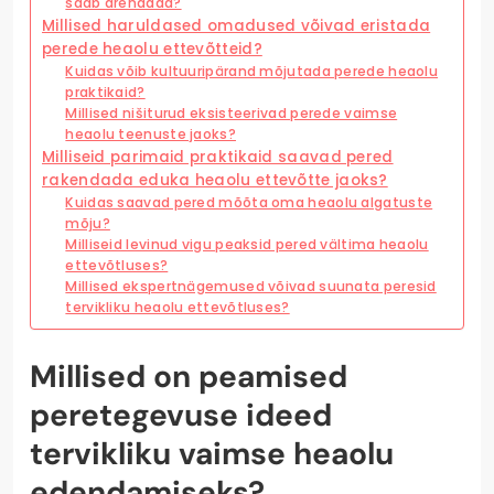
saab arendada?
Millised haruldased omadused võivad eristada
perede heaolu ettevõtteid?
Kuidas võib kultuuripärand mõjutada perede heaolu
praktikaid?
Millised nišiturud eksisteerivad perede vaimse
heaolu teenuste jaoks?
Milliseid parimaid praktikaid saavad pered
rakendada eduka heaolu ettevõtte jaoks?
Kuidas saavad pered mõõta oma heaolu algatuste
mõju?
Milliseid levinud vigu peaksid pered vältima heaolu
ettevõtluses?
Millised ekspertnägemused võivad suunata peresid
tervikliku heaolu ettevõtluses?
Millised on peamised
peretegevuse ideed
tervikliku vaimse heaolu
edendamiseks?