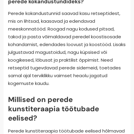
perede kokandustundideks?
Perede kokandustunnid saavad kasu retseptidest,
mis on lihtsad, kaasavad ja edendavad
meeskonnatööd. Roogad nagu kodused pitsad,
takod ja pasta võimaldavad peredel koostisosade
kohandamist, edendades loovust ja koostööd. Lisaks
julgustavad magustoidud, nagu küpsised või
koogikesed, lõbusat ja praktilist õppimist. Need
retseptid tugevdavad perede sidemeid, toetades
samal ajal terviklikku vaimset heaolu jagatud
kogemuste kaudu.
Millised on perede
kunstiteraapia töötubade
eelised?
Perede kunstiteraapia töötubade eelised hõlmavad