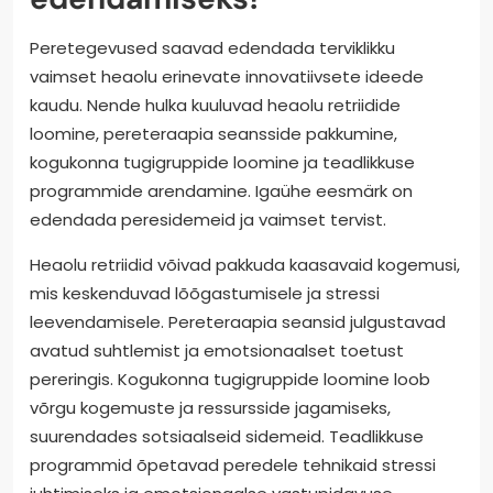
Peretegevused saavad edendada terviklikku
vaimset heaolu erinevate innovatiivsete ideede
kaudu. Nende hulka kuuluvad heaolu retriidide
loomine, pereteraapia seansside pakkumine,
kogukonna tugigruppide loomine ja teadlikkuse
programmide arendamine. Igaühe eesmärk on
edendada peresidemeid ja vaimset tervist.
Heaolu retriidid võivad pakkuda kaasavaid kogemusi,
mis keskenduvad lõõgastumisele ja stressi
leevendamisele. Pereteraapia seansid julgustavad
avatud suhtlemist ja emotsionaalset toetust
pereringis. Kogukonna tugigruppide loomine loob
võrgu kogemuste ja ressursside jagamiseks,
suurendades sotsiaalseid sidemeid. Teadlikkuse
programmid õpetavad peredele tehnikaid stressi