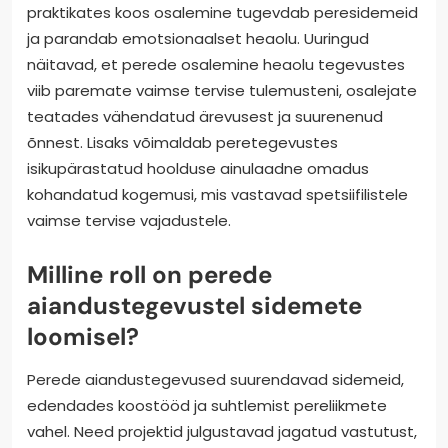
praktikates koos osalemine tugevdab peresidemeid
ja parandab emotsionaalset heaolu. Uuringud
näitavad, et perede osalemine heaolu tegevustes
viib paremate vaimse tervise tulemusteni, osalejate
teatades vähendatud ärevusest ja suurenenud
õnnest. Lisaks võimaldab peretegevustes
isikupärastatud hoolduse ainulaadne omadus
kohandatud kogemusi, mis vastavad spetsiifilistele
vaimse tervise vajadustele.
Milline roll on perede
aiandustegevustel sidemete
loomisel?
Perede aiandustegevused suurendavad sidemeid,
edendades koostööd ja suhtlemist pereliikmete
vahel. Need projektid julgustavad jagatud vastutust,