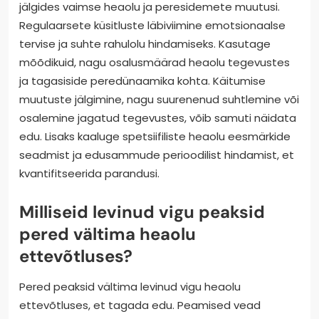
jälgides vaimse heaolu ja peresidemete muutusi.
Regulaarsete küsitluste läbiviimine emotsionaalse
tervise ja suhte rahulolu hindamiseks. Kasutage
mõõdikuid, nagu osalusmäärad heaolu tegevustes
ja tagasiside peredünaamika kohta. Käitumise
muutuste jälgimine, nagu suurenenud suhtlemine või
osalemine jagatud tegevustes, võib samuti näidata
edu. Lisaks kaaluge spetsiifiliste heaolu eesmärkide
seadmist ja edusammude perioodilist hindamist, et
kvantifitseerida parandusi.
Milliseid levinud vigu peaksid
pered vältima heaolu
ettevõtluses?
Pered peaksid vältima levinud vigu heaolu
ettevõtluses, et tagada edu. Peamised vead