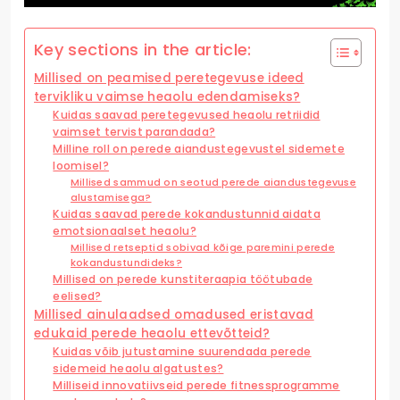
Key sections in the article:
Millised on peamised peretegevuse ideed
tervikliku vaimse heaolu edendamiseks?
Kuidas saavad peretegevused heaolu retriidid
vaimset tervist parandada?
Milline roll on perede aiandustegevustel sidemete
loomisel?
Millised sammud on seotud perede aiandustegevuse
alustamisega?
Kuidas saavad perede kokandustunnid aidata
emotsionaalset heaolu?
Millised retseptid sobivad kõige paremini perede
kokandustundideks?
Millised on perede kunstiteraapia töötubade
eelised?
Millised ainulaadsed omadused eristavad
edukaid perede heaolu ettevõtteid?
Kuidas võib jutustamine suurendada perede
sidemeid heaolu algatustes?
Milliseid innovatiivseid perede fitnessprogramme