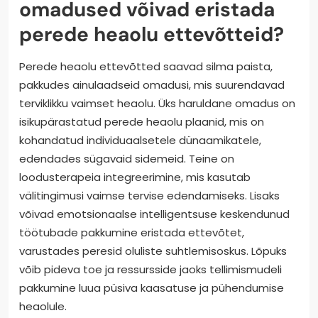
omadused võivad eristada
perede heaolu ettevõtteid?
Perede heaolu ettevõtted saavad silma paista,
pakkudes ainulaadseid omadusi, mis suurendavad
terviklikku vaimset heaolu. Üks haruldane omadus on
isikupärastatud perede heaolu plaanid, mis on
kohandatud individuaalsetele dünaamikatele,
edendades sügavaid sidemeid. Teine on
loodusterapeia integreerimine, mis kasutab
välitingimusi vaimse tervise edendamiseks. Lisaks
võivad emotsionaalse intelligentsuse keskendunud
töötubade pakkumine eristada ettevõtet,
varustades peresid oluliste suhtlemisoskus. Lõpuks
võib pideva toe ja ressursside jaoks tellimismudeli
pakkumine luua püsiva kaasatuse ja pühendumise
heaolule.