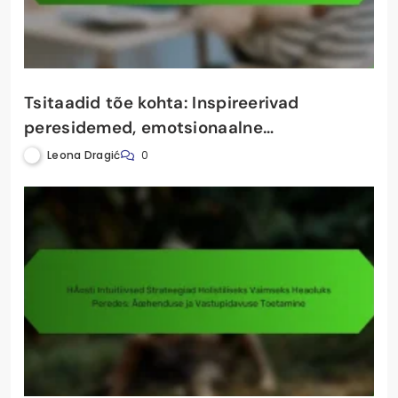
Tsitaadid tõe kohta: Inspireerivad
peresidemed, emotsionaalne
vastupidavus ja holistiline tervenemine
Leona Dragić
0