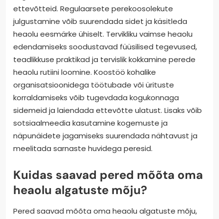
ettevõtteid. Regulaarsete perekoosolekute
julgustamine võib suurendada sidet ja käsitleda
heaolu eesmärke ühiselt. Tervikliku vaimse heaolu
edendamiseks soodustavad füüsilised tegevused,
teadlikkuse praktikad ja tervislik kokkamine perede
heaolu rutiini loomine. Koostöö kohalike
organisatsioonidega töötubade või ürituste
korraldamiseks võib tugevdada kogukonnaga
sidemeid ja laiendada ettevõtte ulatust. Lisaks võib
sotsiaalmeedia kasutamine kogemuste ja
näpunäidete jagamiseks suurendada nähtavust ja
meelitada sarnaste huvidega peresid.
Kuidas saavad pered mõõta oma
heaolu algatuste mõju?
Pered saavad mõõta oma heaolu algatuste mõju,