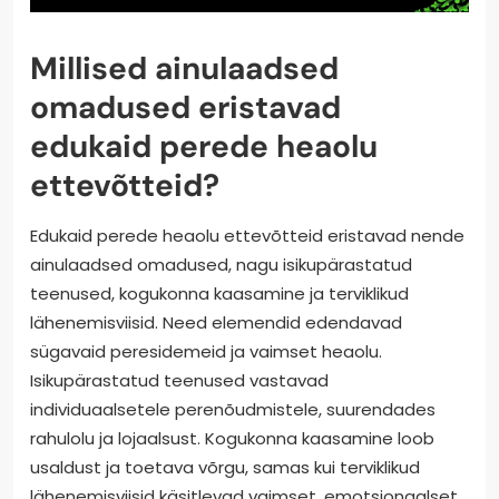
Millised ainulaadsed
omadused eristavad
edukaid perede heaolu
ettevõtteid?
Edukaid perede heaolu ettevõtteid eristavad nende
ainulaadsed omadused, nagu isikupärastatud
teenused, kogukonna kaasamine ja terviklikud
lähenemisviisid. Need elemendid edendavad
sügavaid peresidemeid ja vaimset heaolu.
Isikupärastatud teenused vastavad
individuaalsetele perenõudmistele, suurendades
rahulolu ja lojaalsust. Kogukonna kaasamine loob
usaldust ja toetava võrgu, samas kui terviklikud
lähenemisviisid käsitlevad vaimset, emotsionaalset