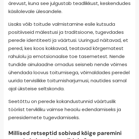
ärevust, kuna see julgustab teadlikkust, keskendudes
käsilolevale ülesandele.
Lisaks võib toitude valmistamine esile kutsuda
positiivseid mälestusi ja traditsioone, tugevdades
perede identiteeti ja väärtusi. Uuringud näitavad, et
pered, kes koos kokkavad, teatavad kõrgematest
rahulolu ja emotsionaalse toe tasemetest. Nende
tundide ainulaadne omadus seisneb nende võimes
ühendada loovus toitumisega, võimaldades peredel
uurida tervislikke toitumisharjumusi, nautides samal
ajal üksteise seltskonda.
Seetõttu on perede kokandustunnid väärtuslik
tööriist tervikliku vaimse heaolu edendamiseks ja
peresidemete tugevdamiseks.
Millised retseptid sobivad kõige paremini