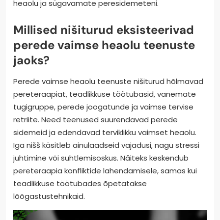
heaolu ja sügavamate peresidemeteni.
Millised nišiturud eksisteerivad
perede vaimse heaolu teenuste
jaoks?
Perede vaimse heaolu teenuste nišiturud hõlmavad
pereteraapiat, teadlikkuse töötubasid, vanemate
tugigruppe, perede joogatunde ja vaimse tervise
retriite. Need teenused suurendavad perede
sidemeid ja edendavad terviklikku vaimset heaolu.
Iga nišš käsitleb ainulaadseid vajadusi, nagu stressi
juhtimine või suhtlemisoskus. Näiteks keskendub
pereteraapia konfliktide lahendamisele, samas kui
teadlikkuse töötubades õpetatakse
lõõgastustehnikaid.