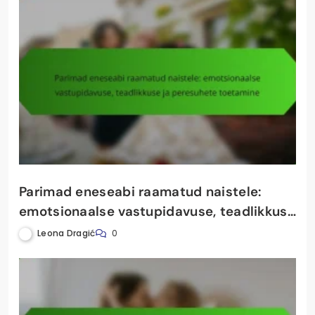
Parimad eneseabi raamatud naistele:
emotsionaalse vastupidavuse, teadlikkuse
ja peresuhete toetamine
Leona Dragić
0