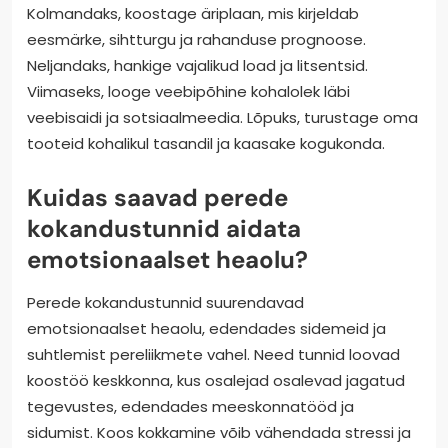
Kolmandaks, koostage äriplaan, mis kirjeldab
eesmärke, sihtturgu ja rahanduse prognoose.
Neljandaks, hankige vajalikud load ja litsentsid.
Viimaseks, looge veebipõhine kohalolek läbi
veebisaidi ja sotsiaalmeedia. Lõpuks, turustage oma
tooteid kohalikul tasandil ja kaasake kogukonda.
Kuidas saavad perede
kokandustunnid aidata
emotsionaalset heaolu?
Perede kokandustunnid suurendavad
emotsionaalset heaolu, edendades sidemeid ja
suhtlemist pereliikmete vahel. Need tunnid loovad
koostöö keskkonna, kus osalejad osalevad jagatud
tegevustes, edendades meeskonnatööd ja
sidumist. Koos kokkamine võib vähendada stressi ja