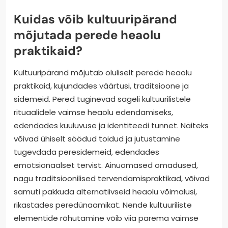
Kuidas võib kultuuripärand
mõjutada perede heaolu
praktikaid?
Kultuuripärand mõjutab oluliselt perede heaolu
praktikaid, kujundades väärtusi, traditsioone ja
sidemeid. Pered tuginevad sageli kultuurilistele
rituaalidele vaimse heaolu edendamiseks,
edendades kuuluvuse ja identiteedi tunnet. Näiteks
võivad ühiselt söödud toidud ja jutustamine
tugevdada peresidemeid, edendades
emotsionaalset tervist. Ainuomased omadused,
nagu traditsioonilised tervendamispraktikad, võivad
samuti pakkuda alternatiivseid heaolu võimalusi,
rikastades peredünaamikat. Nende kultuuriliste
elementide rõhutamine võib viia parema vaimse