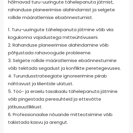
hõlmavad turu-uuringute tähelepanuta jätmist,
rahanduse planeerimise alahindamist ja selgete
rollide määratlemise ebaõnnestumist.
1. Turu-uuringute tähelepanuta jätmine võib viia
kogukonna vajadustega mitteühtivuseni.
2. Rahanduse planeerimise alahindamine võib
põhjustada rahavoogude probleeme.
3. Selgete rollide määratlemise ebaõnnestumine
võib tekitada segadust ja konflikte peretegevuses.
4. Turundusstrateegiate ignoreerimine piirab
nähtavust ja klientide ulatust.
5. Töö- ja eraelu tasakaalu tähelepanuta jätmine
võib pingestada peresuhteid ja ettevõtte
jätkusuutlikkust.
6. Professionaalse nõuande mitteotsimine võib
takistada kasvu ja arengut.