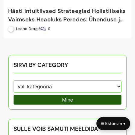
Hästi Intuitiivsed Strateegiad Holistiliseks
Vaimseks Heaoluks Peredes: Ühenduse ja
Vastupidavuse Toetamine
Leona Dragić
0
SIRVI BY CATEGORY
Mine
🌐 Estonian ▾
SULLE VÕIB SAMUTI MEELDIDA