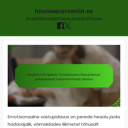
hiiumaaturismiliit.ee
Avaleht
Kontakt
Vaata postitusi
Teave
Skip
to
content
Emotsionaalne vastupidavus on perede heaolu jaoks
hädavajalik, võimaldades liikmetel tõhusalt