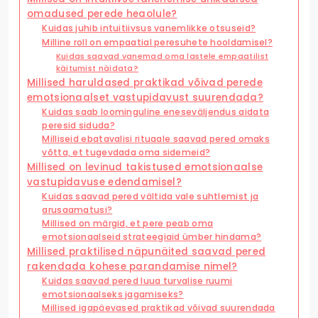
omadused perede heaolule?
Kuidas juhib intuitiivsus vanemlikke otsuseid?
Milline roll on empaatial peresuhete hooldamisel?
Kuidas saavad vanemad oma lastele empaatilist
käitumist näidata?
Millised haruldased praktikad võivad perede
emotsionaalset vastupidavust suurendada?
Kuidas saab loominguline eneseväljendus aidata
peresid siduda?
Milliseid ebatavalisi rituaale saavad pered omaks
võtta, et tugevdada oma sidemeid?
Millised on levinud takistused emotsionaalse
vastupidavuse edendamisel?
Kuidas saavad pered vältida vale suhtlemist ja
arusaamatusi?
Millised on märgid, et pere peab oma
emotsionaalseid strateegiaid ümber hindama?
Millised praktilised näpunäited saavad pered
rakendada kohese parandamise nimel?
Kuidas saavad pered luua turvalise ruumi
emotsionaalseks jagamiseks?
Millised igapäevased praktikad võivad suurendada