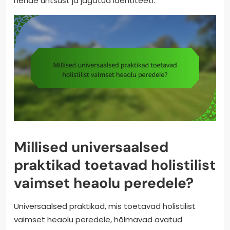
nende ühtsust ja jagatud identiteeti.
Millised universaalsed
praktikad toetavad holistilist
vaimset heaolu peredele?
Universaalsed praktikad, mis toetavad holistilist
vaimset heaolu peredele, hõlmavad avatud