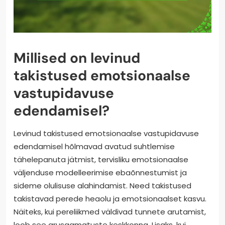
Millised on levinud
takistused emotsionaalse
vastupidavuse
edendamisel?
Levinud takistused emotsionaalse vastupidavuse
edendamisel hõlmavad avatud suhtlemise
tähelepanuta jätmist, tervisliku emotsionaalse
väljenduse modelleerimise ebaõnnestumist ja
sideme olulisuse alahindamist. Need takistused
takistavad perede heaolu ja emotsionaalset kasvu.
Näiteks, kui pereliikmed väldivad tunnete arutamist,
loob see arusaamatuste keskkonna. Lisaks, kui