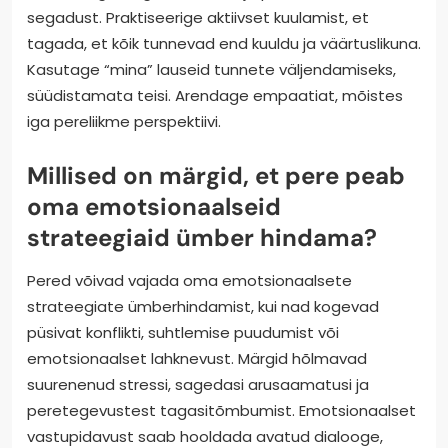
segadust. Praktiseerige aktiivset kuulamist, et
tagada, et kõik tunnevad end kuuldu ja väärtuslikuna.
Kasutage “mina” lauseid tunnete väljendamiseks,
süüdistamata teisi. Arendage empaatiat, mõistes
iga pereliikme perspektiivi.
Millised on märgid, et pere peab
oma emotsionaalseid
strateegiaid ümber hindama?
Pered võivad vajada oma emotsionaalsete
strateegiate ümberhindamist, kui nad kogevad
püsivat konflikti, suhtlemise puudumist või
emotsionaalset lahknevust. Märgid hõlmavad
suurenenud stressi, sagedasi arusaamatusi ja
peretegevustest tagasitõmbumist. Emotsionaalset
vastupidavust saab hooldada avatud dialooge,