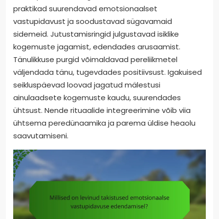
praktikad suurendavad emotsionaalset
vastupidavust ja soodustavad sügavamaid
sidemeid. Jutustamisringid julgustavad isiklike
kogemuste jagamist, edendades arusaamist.
Tänulikkuse purgid võimaldavad pereliikmetel
väljendada tänu, tugevdades positiivsust. Igakuised
seikluspäevad loovad jagatud mälestusi
ainulaadsete kogemuste kaudu, suurendades
ühtsust. Nende rituaalide integreerimine võib viia
ühtsema peredünaamika ja parema üldise heaolu
saavutamiseni.