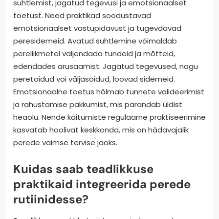
suhtlemist, jagatud tegevusi ja emotsionaalset
toetust. Need praktikad soodustavad
emotsionaalset vastupidavust ja tugevdavad
peresidemeid. Avatud suhtlemine võimaldab
pereliikmetel väljendada tundeid ja mõtteid,
edendades arusaamist. Jagatud tegevused, nagu
peretoidud või väljasõidud, loovad sidemeid.
Emotsionaalne toetus hõlmab tunnete valideerimist
ja rahustamise pakkumist, mis parandab üldist
heaolu. Nende käitumiste regulaarne praktiseerimine
kasvatab hoolivat keskkonda, mis on hädavajalik
perede vaimse tervise jaoks.
Kuidas saab teadlikkuse
praktikaid integreerida perede
rutiinidesse?