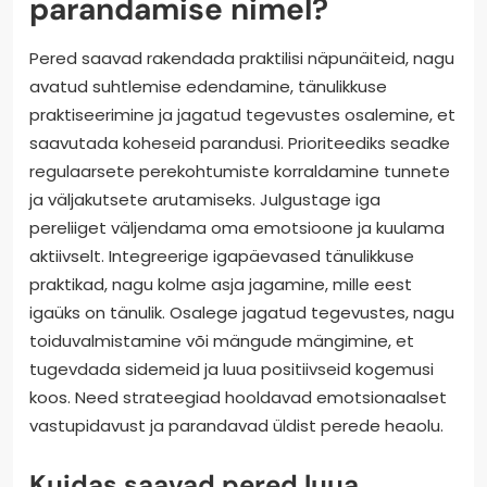
parandamise nimel?
Pered saavad rakendada praktilisi näpunäiteid, nagu
avatud suhtlemise edendamine, tänulikkuse
praktiseerimine ja jagatud tegevustes osalemine, et
saavutada koheseid parandusi. Prioriteediks seadke
regulaarsete perekohtumiste korraldamine tunnete
ja väljakutsete arutamiseks. Julgustage iga
pereliiget väljendama oma emotsioone ja kuulama
aktiivselt. Integreerige igapäevased tänulikkuse
praktikad, nagu kolme asja jagamine, mille eest
igaüks on tänulik. Osalege jagatud tegevustes, nagu
toiduvalmistamine või mängude mängimine, et
tugevdada sidemeid ja luua positiivseid kogemusi
koos. Need strateegiad hooldavad emotsionaalset
vastupidavust ja parandavad üldist perede heaolu.
Kuidas saavad pered luua