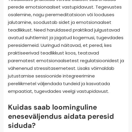
perede emotsionaalset vastupidavust. Tegevustes
osalemine, nagu peremeditatsioon või looduses
jalutamine, soodustab sidet ja emotsionaalset
teadlikkust. Need haruldased praktikad julgustavad
avatud suhtlemist ja jagatud kogemusi, tugevdades
peresidemeid. Uuringud näitavad, et pered, kes
praktiseerivad teadlikkust koos, teatavad
parematest emotsionaalsetest regulatsioonidest ja
vähenenud stressitasemetest. Lisaks võimaldab
jutustamise sessioonide integreerimine
pereliikmetel väljendada tundeid ja kasvatada
empaatiat, tugevdades veelgi vastupidavust.
Kuidas saab loominguline
eneseväljendus aidata peresid
siduda?