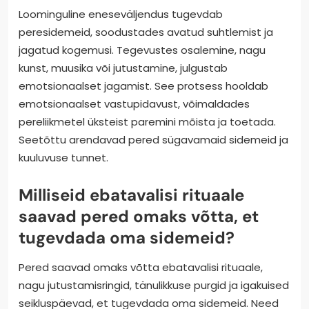
Loominguline eneseväljendus tugevdab
peresidemeid, soodustades avatud suhtlemist ja
jagatud kogemusi. Tegevustes osalemine, nagu
kunst, muusika või jutustamine, julgustab
emotsionaalset jagamist. See protsess hooldab
emotsionaalset vastupidavust, võimaldades
pereliikmetel üksteist paremini mõista ja toetada.
Seetõttu arendavad pered sügavamaid sidemeid ja
kuuluvuse tunnet.
Milliseid ebatavalisi rituaale
saavad pered omaks võtta, et
tugevdada oma sidemeid?
Pered saavad omaks võtta ebatavalisi rituaale,
nagu jutustamisringid, tänulikkuse purgid ja igakuised
seikluspäevad, et tugevdada oma sidemeid. Need