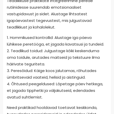
Teadlikkuse praktikate integreerimine perede
rutiinidesse suurendab emotsionaalset
vastupidavust ja sidet. Alustage lihtsatest
igapäevastest tegevustest, mis julgustavad
teadlikkust ja kohalolekut.
1. Hommikused kontrollid: Alustage iga päeva
lühikese peretööga, et jagada kavatsusi ja tundeid.
2. Teadlikud toidud: Julgustage kõiki keskenduma
oma toidule, arutades maitseid ja tekstuure ilma
häirivate teguriteta.
3. Peresõidud: Käige koos jalutamas, rõhutades
ümbritsevaid vaateid, helisid ja aistinguid.
4. Õhtused peegeldused: Lõpetage päev hetkega,
et jagada tipphetki ja väljakutseid, edendades
avatud suhtlemist.
Need praktikad hooldavad toetavat keskkonda,