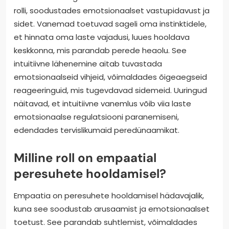
rolli, soodustades emotsionaalset vastupidavust ja
sidet. Vanemad toetuvad sageli oma instinktidele,
et hinnata oma laste vajadusi, luues hooldava
keskkonna, mis parandab perede heaolu. See
intuitiivne lähenemine aitab tuvastada
emotsionaalseid vihjeid, võimaldades õigeaegseid
reageeringuid, mis tugevdavad sidemeid. Uuringud
näitavad, et intuitiivne vanemlus võib viia laste
emotsionaalse regulatsiooni paranemiseni,
edendades tervislikumaid peredünaamikat.
Milline roll on empaatial
peresuhete hooldamisel?
Empaatia on peresuhete hooldamisel hädavajalik,
kuna see soodustab arusaamist ja emotsionaalset
toetust. See parandab suhtlemist, võimaldades