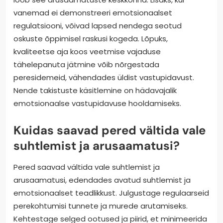
vanemad ei demonstreeri emotsionaalset
regulatsiooni, võivad lapsed nendega seotud
oskuste õppimisel raskusi kogeda. Lõpuks,
kvaliteetse aja koos veetmise vajaduse
tähelepanuta jätmine võib nõrgestada
peresidemeid, vähendades üldist vastupidavust.
Nende takistuste käsitlemine on hädavajalik
emotsionaalse vastupidavuse hooldamiseks.
Kuidas saavad pered vältida vale
suhtlemist ja arusaamatusi?
Pered saavad vältida vale suhtlemist ja
arusaamatusi, edendades avatud suhtlemist ja
emotsionaalset teadlikkust. Julgustage regulaarseid
perekohtumisi tunnete ja murede arutamiseks.
Kehtestage selged ootused ja piirid, et minimeerida