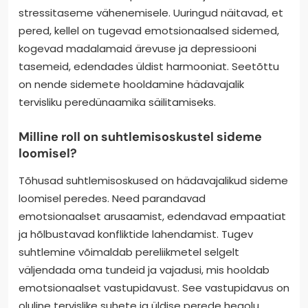
stressitaseme vähenemisele. Uuringud näitavad, et
pered, kellel on tugevad emotsionaalsed sidemed,
kogevad madalamaid ärevuse ja depressiooni
tasemeid, edendades üldist harmooniat. Seetõttu
on nende sidemete hooldamine hädavajalik
tervisliku peredünaamika säilitamiseks.
Milline roll on suhtlemisoskustel sideme
loomisel?
Tõhusad suhtlemisoskused on hädavajalikud sideme
loomisel peredes. Need parandavad
emotsionaalset arusaamist, edendavad empaatiat
ja hõlbustavad konfliktide lahendamist. Tugev
suhtlemine võimaldab pereliikmetel selgelt
väljendada oma tundeid ja vajadusi, mis hooldab
emotsionaalset vastupidavust. See vastupidavus on
oluline tervislike suhete ja üldise perede heaolu