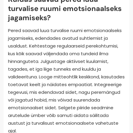
turvalise ruumi emotsionaalseks
jagamiseks?
Pered saavad luua turvalise ruumi emotsionaalseks
jagamiseks, edendades avatud suhtlemist ja
usaldust. Kehtestage regulaarseid perekohtumisi,
kus kõik saavad väljendada oma tundeid ilma
hinnanguteta. Julgustage aktiivset kuulamist,
tagades, et iga liige tunneks end kuuldu ja
valideerituna. Looge mitteohtlik keskkond, kasutades
toetavat keelt ja näidates empaatiat. Integreerige
tegevusi, mis edendavad sidet, nagu peremängud
või jagatud hobid, mis võivad suurendada
emotsionaalset sidet. Selgete piiride seadmine
arutelude ümber võib samuti aidata säilitada
austust ja turvalisust emotsionaalsete vahetuste
ajal.