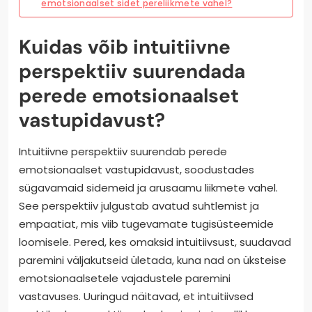
emotsionaalset sidet pereliikmete vahel?
Kuidas võib intuitiivne
perspektiiv suurendada
perede emotsionaalset
vastupidavust?
Intuitiivne perspektiiv suurendab perede
emotsionaalset vastupidavust, soodustades
sügavamaid sidemeid ja arusaamu liikmete vahel.
See perspektiiv julgustab avatud suhtlemist ja
empaatiat, mis viib tugevamate tugisüsteemide
loomisele. Pered, kes omaksid intuitiivsust, suudavad
paremini väljakutseid ületada, kuna nad on üksteise
emotsionaalsetele vajadustele paremini
vastavuses. Uuringud näitavad, et intuitiivsed