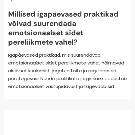
Millised igapäevased praktikad
võivad suurendada
emotsionaalset sidet
pereliikmete vahel?
Igapäevased praktikad, mis suurendavad
emotsionaalset sidet pereliikmete vahel, hõlmavad
aktiivset kuulamist, jagatud toite ja regulaarseid
peretegevusi. Nende praktikate järgimine soodustab
emotsionaalset vastupidavust ja tugevdab sid