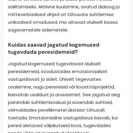
säilitamiseks. Aktiivne kuulamine, avatud dialoog ja
mitteverbaalsed vihjed on tõhusate suhtlemise
unikaalsed omadused, mis aitavad oluliselt kaasa
sügavamatele sidemetele.
Kuidas saavad jagatud kogemused
tugevdada peresidemeid?
Jagatud kogemused tugevdavad oluliselt
peresidemeid, soodustades emotsionaalset
vastupidavust ja sidet. Ühiselt tegevustes
osalemine, nagu perereisid või koostööprojektid,
kasvatab usaldust ja arusaamist. See jagatud aeg
parandab suhtlemisoskusi ja süvendab suhteid,
võimaldades pereliikmetel üksteist tõhusalt
toetada. Emotsionaalne vastupidavus kasvab, kui
pered ületavad väljakutseid koos, tugevdades