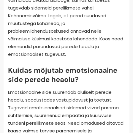
võimaldab avatud dialooge, samas kui toetus
tugevdab sidemeid pereliikmete vahel.
Kohanemisvõime tagab, et pered suudavad
muutustega kohaneda, ja
probleemilahendusoskused annavad neile
võimaluse küsimusi koostöös lahendada. Koos need
elemendid parandavad perede heaolu ja
emotsionaalset tugevust.
Kuidas mõjutab emotsionaalne
side perede heaolu?
Emotsionaalne side suurendab oluliselt perede
heaolu, soodustades vastupidavust ja toetust.
Tugevad emotsionaalsed sidemed viivad parema
suhtlemise, suurenenud empaatia ja kuuluvuse
tundeni pereliikmete seas. Need omadused aitavad
kaasa vaimse tervise paranemisele ja