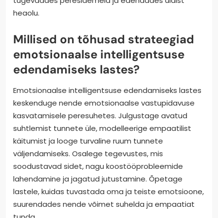
tugevdades peresidemeid ja edendades üldist
heaolu.
Millised on tõhusad strateegiad
emotsionaalse intelligentsuse
edendamiseks lastes?
Emotsionaalse intelligentsuse edendamiseks lastes
keskenduge nende emotsionaalse vastupidavuse
kasvatamisele peresuhetes. Julgustage avatud
suhtlemist tunnete üle, modelleerige empaatilist
käitumist ja looge turvaline ruum tunnete
väljendamiseks. Osalege tegevustes, mis
soodustavad sidet, nagu koostööprobleemide
lahendamine ja jagatud jutustamine. Õpetage
lastele, kuidas tuvastada oma ja teiste emotsioone,
suurendades nende võimet suhelda ja empaatiat
tunda.