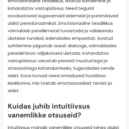
emotsionaalne teadlikkus, avatud suhtlemine ja
kohandatav vastupidavus. Need tegurid
soodustavad sügavamaid sidemeid ja parandavad
üldist peredünaamikat. Emotsionaalne teadlikkus
võimaldab pereliikmetel tuvastada ja valideerida
üksteise tundeid, edendades empaatiat. Avatud
suhtlemine julgustab ausat dialooge, võimaldades
peredel koos väljakutseid ületada. Kohandatav
vastupidavus varustab peresid muutustega ja
stressoritega kohandumiseks, tugevdades nende
sidet. Koos loovad need omadused hooldava
keskkonna, mis toetab emotsionaalset tervist ja
sidet.
Kuidas juhib intuitiivsus
vanemlikke otsuseid?
Intuitiivsus mängib vanemlikke otsuseid tehes olulist