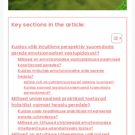
Key sections in the article:
Kuidas võib intuitiivne perspektiiv suurendada
perede emotsionaalset vastupidavust?
Millised on emotsionaalse vastupidavuse peamised
koostisosad peredes?
Kuidas mõjutab emotsionaalne side perede
heaolu?
Milline roll on suhtlemisoskustel sideme loomisel?
Kuidas saavad jagatud kogemused tugevdada
peresidemeid?
Millised universaalsed praktikad toetavad
holistilist vaimset heaolu peredele?
Kuidas saab teadlikkuse praktikaid integreerida
perede rutiinidesse?
Millised on tõhusad strateegiad emotsionaalse
intelligentsuse edendamiseks lastes?
Millised on intuitiivse lähenemise unikaalsed