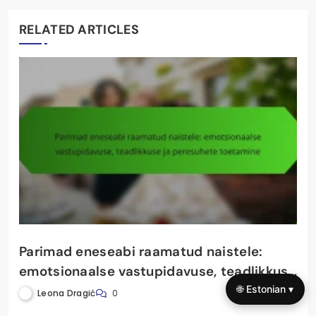
RELATED ARTICLES
Parimad eneseabi raamatud naistele:
emotsionaalse vastupidavuse, teadlikkuse
ja peresuhete toetamine
🌐 Estonian ▾
Leona Dragić
0