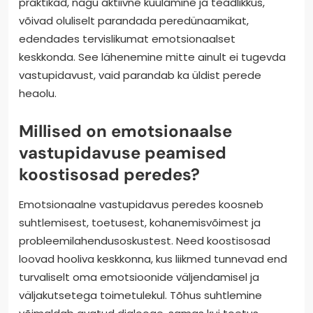
praktikad, nagu aktiivne kuulamine ja teadlikkus,
võivad oluliselt parandada peredünaamikat,
edendades tervislikumat emotsionaalset
keskkonda. See lähenemine mitte ainult ei tugevda
vastupidavust, vaid parandab ka üldist perede
heaolu.
Millised on emotsionaalse
vastupidavuse peamised
koostisosad peredes?
Emotsionaalne vastupidavus peredes koosneb
suhtlemisest, toetusest, kohanemisvõimest ja
probleemilahendusoskustest. Need koostisosad
loovad hooliva keskkonna, kus liikmed tunnevad end
turvaliselt oma emotsioonide väljendamisel ja
väljakutsetega toimetulekul. Tõhus suhtlemine