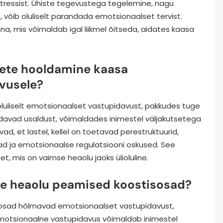
tressist. Ühiste tegevustega tegelemine, nagu
 võib oluliselt parandada emotsionaalset tervist.
na, mis võimaldab igal liikmel õitseda, aidates kaasa
mete hooldamine kaasa
vusele?
uliselt emotsionaalset vastupidavust, pakkudes tuge
avad usaldust, võimaldades inimestel väljakutsetega
vad, et lastel, kellel on toetavad perestruktuurid,
d ja emotsionaalse regulatsiooni oskused. See
, mis on vaimse heaolu jaoks ülioluline.
mse heaolu peamised koostisosad?
sosad hõlmavad emotsionaalset vastupidavust,
Emotsionaalne vastupidavus võimaldab inimestel