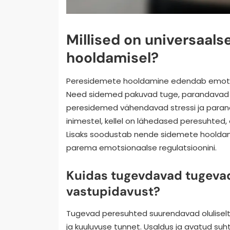
Millised on universaal
hooldamisel?
Peresidemete hooldamine edendab emotsion
Need sidemed pakuvad tuge, parandavad 
peresidemed vähendavad stressi ja paranda
inimestel, kellel on lähedased peresuhted
Lisaks soodustab nende sidemete hooldamin
parema emotsionaalse regulatsioonini.
Kuidas tugevdavad tugeva
vastupidavust?
Tugevad peresuhted suurendavad oluliselt
ja kuuluvuse tunnet. Usaldus ja avatud su