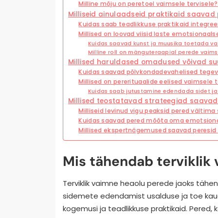
Milline mõju on peretoel vaimsele tervisele?
Milliseid ainulaadseid praktikaid saavad
Kuidas saab teadlikkuse praktikaid integree
Millised on loovad viisid laste emotsionaa
Kuidas saavad kunst ja muusika toetada v
Milline roll on mänguteraapial perede vaims
Millised haruldased omadused võivad s
Kuidas saavad põlvkondadevahelised tege
Millised on pererituaalide eelised vaimsele t
Kuidas saab jutustamine edendada sidet j
Millised teostatavad strateegiad saav
Milliseid levinud vigu peaksid pered vältim
Kuidas saavad pered mõõta oma emotsiona
Millised ekspertnägemused saavad peresid
Mis tähendab terviklik
Terviklik vaimne heaolu perede jaoks täh
sidemete edendamist usalduse ja toe kaud
kogemusi ja teadlikkuse praktikaid. Pered, 