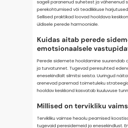
sageli paranenud suhetest ja vähenenud s
perekohtumised või teadlikkuse harjutused,
Sellised praktikad loovad hooldava keskkon
üldisele perede harmooniale.
Kuidas aitab perede side
emotsionaalsele vastupida
Perede sidemete hooldamine suurendab ol
ja turvatunnet. Tugevad peresuhted edend
enesekindlalt silmitsi seista. Uuringud näita
arenevad paremad toimetuleku strateegia
hooldav keskkond kasvatab kuuluvuse tunnet
Millised on tervikliku vai
Tervikliku vaimse heaolu peamised koosti
tugevaid peresidemeid ja enesekindlust. 