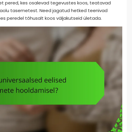
et pered, kes osalevad tegevustes koos, teatavad
eaolu tasemetest. Need jagatud hetked teenivad
des peredel tõhusalt koos väljakutseid ületada.