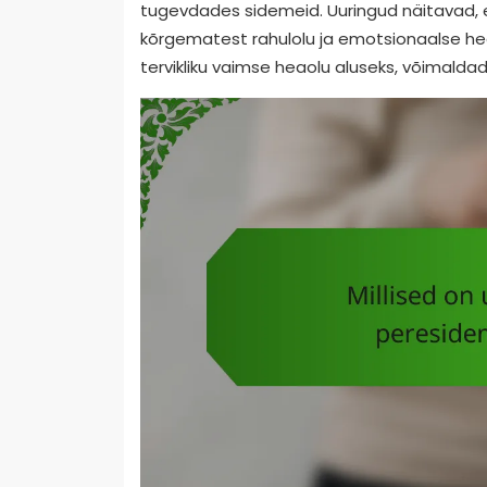
tugevdades sidemeid. Uuringud näitavad, 
kõrgematest rahulolu ja emotsionaalse h
tervikliku vaimse heaolu aluseks, võimalda