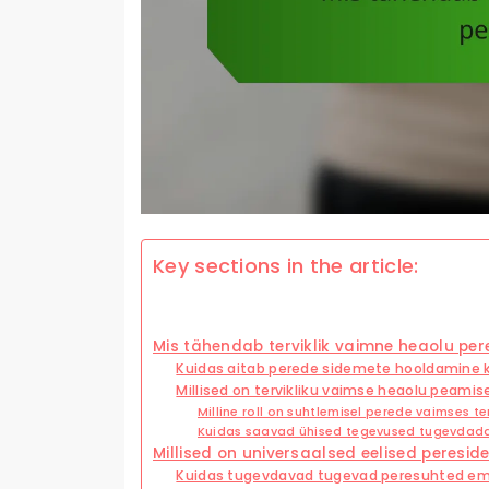
Key sections in the article:
Mis tähendab terviklik vaimne heaolu per
Kuidas aitab perede sidemete hooldamine 
Millised on tervikliku vaimse heaolu peami
Milline roll on suhtlemisel perede vaimses te
Kuidas saavad ühised tegevused tugevdad
Millised on universaalsed eelised peresi
Kuidas tugevdavad tugevad peresuhted em