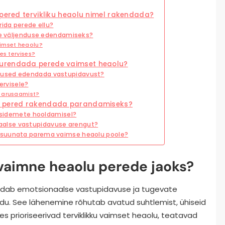
 pered tervikliku heaolu nimel rakendada?
rida perede ellu?
lse väljenduse edendamiseks?
aimset heaolu?
es tervises?
uurendada perede vaimset heaolu?
vused edendada vastupidavust?
ervisele?
a arusaamist?
ad pered rakendada parandamiseks?
a sidemete hooldamisel?
alse vastupidavuse arengut?
 suunata parema vaimse heaolu poole?
 vaimne heaolu perede jaoks?
endab emotsionaalse vastupidavuse ja tugevate
u. See lähenemine rõhutab avatud suhtlemist, ühiseid
kes prioriseerivad terviklikku vaimset heaolu, teatavad