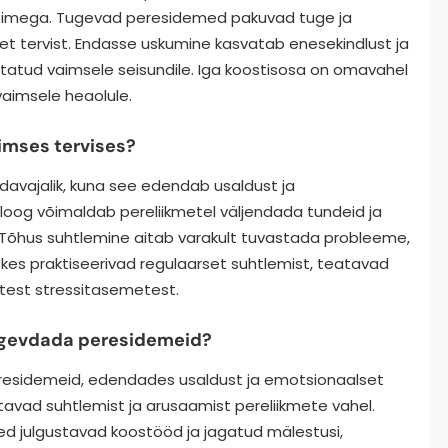
uvõimega. Tugevad peresidemed pakuvad tuge ja
et tervist. Endasse uskumine kasvatab enesekindlust ja
tatud vaimsele seisundile. Iga koostisosa on omavahel
vaimsele heaolule.
aimses tervises?
avajalik, kuna see edendab usaldust ja
loog võimaldab pereliikmetel väljendada tundeid ja
 Tõhus suhtlemine aitab varakult tuvastada probleeme,
kes praktiseerivad regulaarset suhtlemist, teatavad
test stressitasemetest.
ugevdada peresidemeid?
eresidemeid, edendades usaldust ja emotsionaalset
vad suhtlemist ja arusaamist pereliikmete vahel.
ed julgustavad koostööd ja jagatud mälestusi,