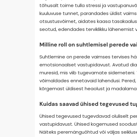
tõhusalt toime tulla stressi ja vastupan
kuuluvuse tunnet, parandades üldist vaims
otsustusvõimet, aidates kaasa tasakaalus
seotud, edendades terviklikku lähenemist 
Milline roll on suhtlemisel perede v
Suhtlemine on perede vaimses tervises häd
emotsionaalset vastupidavust. Avatud dia
muresid, mis viib tugevamate sidemeteni.
võimaldades ennetavaid lahendusi. Pered, 
kõrgemast üldisest heaolust ja madalama
Kuidas saavad ühised tegevused t
Ühised tegevused tugevdavad oluliselt p
vastupidavust. Ühised kogemused soodusta
Näiteks peremänguõhtud või väljas seiklus