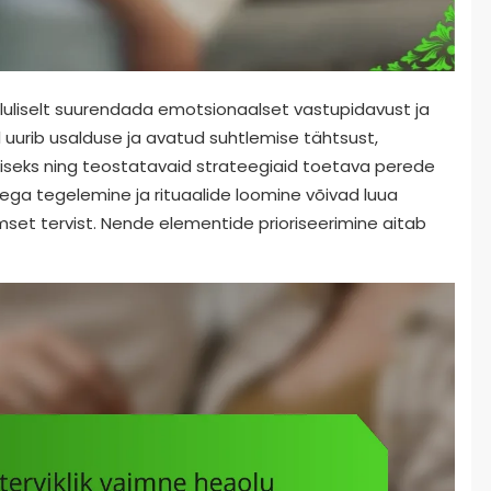
uliselt suurendada emotsionaalset vastupidavust ja
el uurib usalduse ja avatud suhtlemise tähtsust,
iseks ning teostatavaid strateegiaid toetava perede
ga tegelemine ja rituaalide loomine võivad luua
mset tervist. Nende elementide prioriseerimine aitab