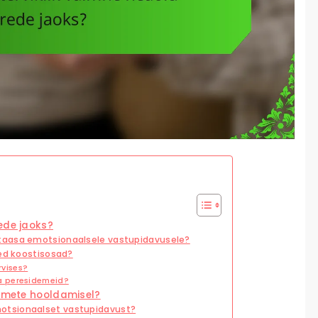
ede jaoks?
kaasa emotsionaalsele vastupidavusele?
sed koostisosad?
rvises?
a peresidemeid?
demete hooldamisel?
otsionaalset vastupidavust?