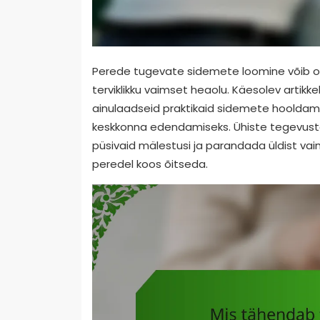
Perede tugevate sidemete loomine võib ol
terviklikku vaimset heaolu. Käesolev artikk
ainulaadseid praktikaid sidemete hooldam
keskkonna edendamiseks. Ühiste tegevuste
püsivaid mälestusi ja parandada üldist vai
peredel koos õitseda.