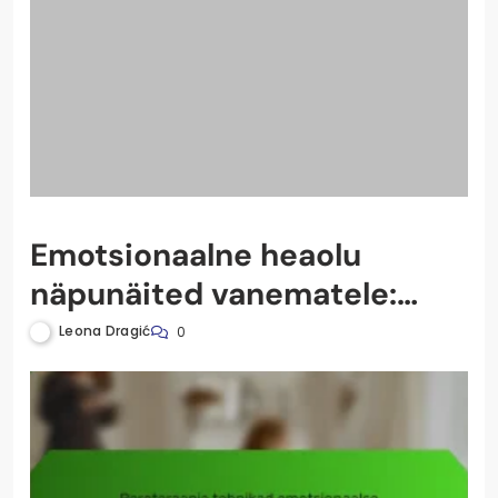
Emotsionaalne heaolu
näpunäited vanematele:
Vastupidavuse, ühenduse ja
Leona Dragić
0
teadlikkuse kasvatamine
peres