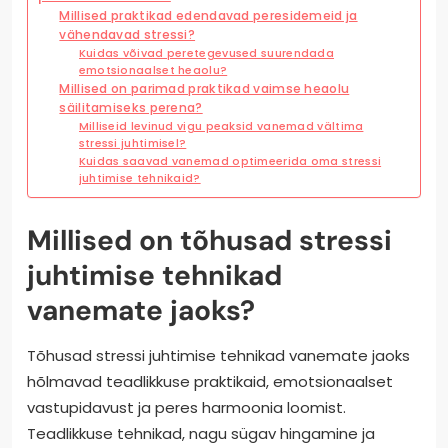
Millised praktikad edendavad peresidemeid ja
vähendavad stressi?
Kuidas võivad peretegevused suurendada
emotsionaalset heaolu?
Millised on parimad praktikad vaimse heaolu
säilitamiseks perena?
Milliseid levinud vigu peaksid vanemad vältima
stressi juhtimisel?
Kuidas saavad vanemad optimeerida oma stressi
juhtimise tehnikaid?
Millised on tõhusad stressi
juhtimise tehnikad
vanemate jaoks?
Tõhusad stressi juhtimise tehnikad vanemate jaoks
hõlmavad teadlikkuse praktikaid, emotsionaalset
vastupidavust ja peres harmoonia loomist.
Teadlikkuse tehnikad, nagu sügav hingamine ja