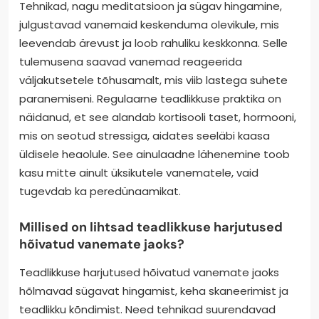
Tehnikad, nagu meditatsioon ja sügav hingamine,
julgustavad vanemaid keskenduma olevikule, mis
leevendab ärevust ja loob rahuliku keskkonna. Selle
tulemusena saavad vanemad reageerida
väljakutsetele tõhusamalt, mis viib lastega suhete
paranemiseni. Regulaarne teadlikkuse praktika on
näidanud, et see alandab kortisooli taset, hormooni,
mis on seotud stressiga, aidates seeläbi kaasa
üldisele heaolule. See ainulaadne lähenemine toob
kasu mitte ainult üksikutele vanematele, vaid
tugevdab ka peredünaamikat.
Millised on lihtsad teadlikkuse harjutused
hõivatud vanemate jaoks?
Teadlikkuse harjutused hõivatud vanemate jaoks
hõlmavad sügavat hingamist, keha skaneerimist ja
teadlikku kõndimist. Need tehnikad suurendavad