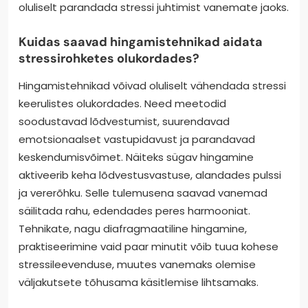
oluliselt parandada stressi juhtimist vanemate jaoks.
Kuidas saavad hingamistehnikad aidata
stressirohketes olukordades?
Hingamistehnikad võivad oluliselt vähendada stressi
keerulistes olukordades. Need meetodid
soodustavad lõdvestumist, suurendavad
emotsionaalset vastupidavust ja parandavad
keskendumisvõimet. Näiteks sügav hingamine
aktiveerib keha lõdvestusvastuse, alandades pulssi
ja vererõhku. Selle tulemusena saavad vanemad
säilitada rahu, edendades peres harmooniat.
Tehnikate, nagu diafragmaatiline hingamine,
praktiseerimine vaid paar minutit võib tuua kohese
stressileevenduse, muutes vanemaks olemise
väljakutsete tõhusama käsitlemise lihtsamaks.