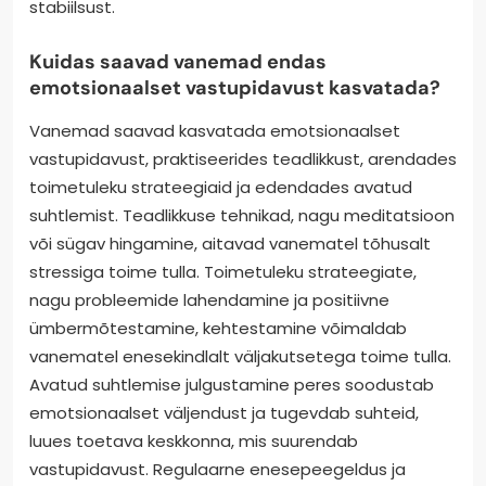
stabiilsust.
Kuidas saavad vanemad endas
emotsionaalset vastupidavust kasvatada?
Vanemad saavad kasvatada emotsionaalset
vastupidavust, praktiseerides teadlikkust, arendades
toimetuleku strateegiaid ja edendades avatud
suhtlemist. Teadlikkuse tehnikad, nagu meditatsioon
või sügav hingamine, aitavad vanematel tõhusalt
stressiga toime tulla. Toimetuleku strateegiate,
nagu probleemide lahendamine ja positiivne
ümbermõtestamine, kehtestamine võimaldab
vanematel enesekindlalt väljakutsetega toime tulla.
Avatud suhtlemise julgustamine peres soodustab
emotsionaalset väljendust ja tugevdab suhteid,
luues toetava keskkonna, mis suurendab
vastupidavust. Regulaarne enesepeegeldus ja