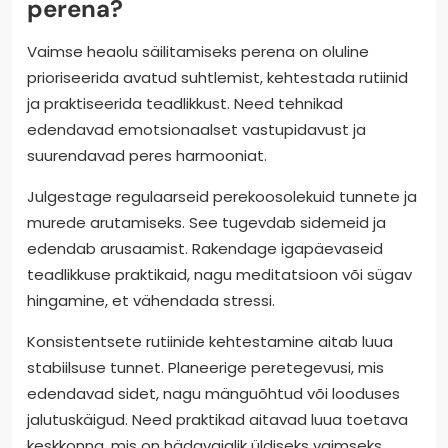
perena?
Vaimse heaolu säilitamiseks perena on oluline
prioriseerida avatud suhtlemist, kehtestada rutiinid
ja praktiseerida teadlikkust. Need tehnikad
edendavad emotsionaalset vastupidavust ja
suurendavad peres harmooniat.
Julgestage regulaarseid perekoosolekuid tunnete ja
murede arutamiseks. See tugevdab sidemeid ja
edendab arusaamist. Rakendage igapäevaseid
teadlikkuse praktikaid, nagu meditatsioon või sügav
hingamine, et vähendada stressi.
Konsistentsete rutiinide kehtestamine aitab luua
stabiilsuse tunnet. Planeerige peretegevusi, mis
edendavad sidet, nagu mänguõhtud või looduses
jalutuskäigud. Need praktikad aitavad luua toetava
keskkonna, mis on hädavajalik üldiseks vaimseks