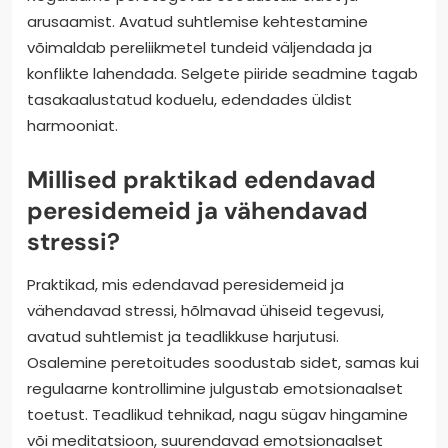
arusaamist. Avatud suhtlemise kehtestamine
võimaldab pereliikmetel tundeid väljendada ja
konflikte lahendada. Selgete piiride seadmine tagab
tasakaalustatud koduelu, edendades üldist
harmooniat.
Millised praktikad edendavad
peresidemeid ja vähendavad
stressi?
Praktikad, mis edendavad peresidemeid ja
vähendavad stressi, hõlmavad ühiseid tegevusi,
avatud suhtlemist ja teadlikkuse harjutusi.
Osalemine peretoitudes soodustab sidet, samas kui
regulaarne kontrollimine julgustab emotsionaalset
toetust. Teadlikud tehnikad, nagu sügav hingamine
või meditatsioon, suurendavad emotsionaalset