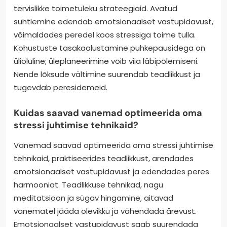
tervislikke toimetuleku strateegiaid. Avatud
suhtlemine edendab emotsionaalset vastupidavust,
võimaldades peredel koos stressiga toime tulla.
Kohustuste tasakaalustamine puhkepausidega on
ülioluline; üleplaneerimine võib viia läbipõlemiseni.
Nende lõksude vältimine suurendab teadlikkust ja
tugevdab peresidemeid.
Kuidas saavad vanemad optimeerida oma
stressi juhtimise tehnikaid?
Vanemad saavad optimeerida oma stressi juhtimise
tehnikaid, praktiseerides teadlikkust, arendades
emotsionaalset vastupidavust ja edendades peres
harmooniat. Teadlikkuse tehnikad, nagu
meditatsioon ja sügav hingamine, aitavad
vanematel jääda olevikku ja vähendada ärevust.
Emotsionaalset vastupidavust saab suurendada