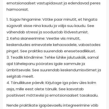
emotsionaalset vastupidavust ja edendavad peres
harmooniat.
1. Sügav hingamine: Võtke paar minutit, et hingata
sügavalt sisse nina kaudu ja välja suu kaudu. See
vähendab stressi ja soodustab lõdvestumist.
2. Keha skaneerimine: Veetke viis minutit,
keskendudes erinevatele kehaosadele, vabastades
pinget. See praktika suurendab eneseteadlikkust.
3. Teadlik kõndimine: Tehke lühike jalutuskäik, samal
ajal tähelepanu pöörates igale sammule ja
ümbritsevale. See suurendab keskendumisvõimet ja
selgitab meelt.
4. Tänulikkuse päevik: Kirjutage iga päev üles kolm
asja, mille eest olete tänulik. See kasvatab
positiivset mõtteviisi ja emotsionaalset tasakaalu.
Nende praktikate igapäevaellu integreerimine võib