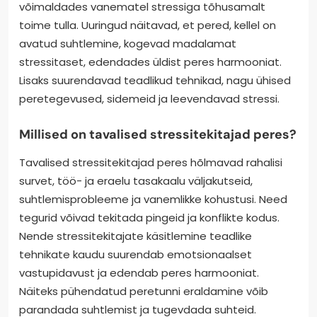
võimaldades vanematel stressiga tõhusamalt
toime tulla. Uuringud näitavad, et pered, kellel on
avatud suhtlemine, kogevad madalamat
stressitaset, edendades üldist peres harmooniat.
Lisaks suurendavad teadlikud tehnikad, nagu ühised
peretegevused, sidemeid ja leevendavad stressi.
Millised on tavalised stressitekitajad peres?
Tavalised stressitekitajad peres hõlmavad rahalisi
survet, töö- ja eraelu tasakaalu väljakutseid,
suhtlemisprobleeme ja vanemlikke kohustusi. Need
tegurid võivad tekitada pingeid ja konflikte kodus.
Nende stressitekitajate käsitlemine teadlike
tehnikate kaudu suurendab emotsionaalset
vastupidavust ja edendab peres harmooniat.
Näiteks pühendatud peretunni eraldamine võib
parandada suhtlemist ja tugevdada suhteid.