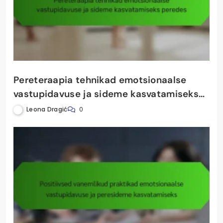
Pereteraapia tehnikad emotsionaalse
vastupidavuse ja sideme kasvatamiseks
peredes
Leona Dragić
0