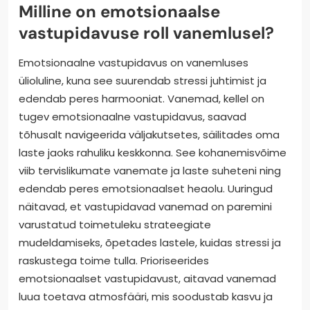
Milline on emotsionaalse
vastupidavuse roll vanemlusel?
Emotsionaalne vastupidavus on vanemluses
ülioluline, kuna see suurendab stressi juhtimist ja
edendab peres harmooniat. Vanemad, kellel on
tugev emotsionaalne vastupidavus, saavad
tõhusalt navigeerida väljakutsetes, säilitades oma
laste jaoks rahuliku keskkonna. See kohanemisvõime
viib tervislikumate vanemate ja laste suheteni ning
edendab peres emotsionaalset heaolu. Uuringud
näitavad, et vastupidavad vanemad on paremini
varustatud toimetuleku strateegiate
mudeldamiseks, õpetades lastele, kuidas stressi ja
raskustega toime tulla. Prioriseerides
emotsionaalset vastupidavust, aitavad vanemad
luua toetava atmosfääri, mis soodustab kasvu ja