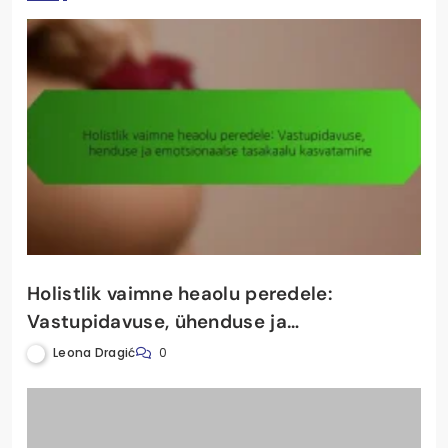
Holistlik vaimne heaolu peredele:
Vastupidavuse, ühenduse ja
emotsionaalse tasakaalu kasvatamine
Leona Dragić
0