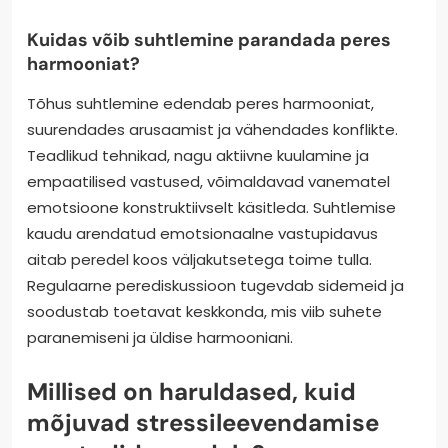
Kuidas võib suhtlemine parandada peres
harmooniat?
Tõhus suhtlemine edendab peres harmooniat,
suurendades arusaamist ja vähendades konflikte.
Teadlikud tehnikad, nagu aktiivne kuulamine ja
empaatilised vastused, võimaldavad vanematel
emotsioone konstruktiivselt käsitleda. Suhtlemise
kaudu arendatud emotsionaalne vastupidavus
aitab peredel koos väljakutsetega toime tulla.
Regulaarne perediskussioon tugevdab sidemeid ja
soodustab toetavat keskkonda, mis viib suhete
paranemiseni ja üldise harmooniani.
Millised on haruldased, kuid
mõjuvad stressileevendamise