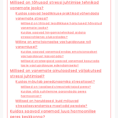
Millised on tõhusad stressi juhtimise tehnikad
vanemate jaoks?
Kuidas saavad teadlikkuse praktikad vähendada
vanemate stressi?
Millised on lihtsad teadlikkuse harjutused hõivatud
vanemate jaoks?
Kuidas saavad hingamistehnikad aidata
stressirohketes olukordades?
Milline on emotsionaalse vastupidavuse roll
vanemlusel?
Kuidas saavad vanemad endas emotsionaalset
vastupidavust kasvatada?
Milliseid strateegiaid saavad vanemad kasutada
laste vastupidavuse edendamiseks?
Millised on vanemate ainulaadsed väljakutsed
stressi juhtimisel?
Kuidas mõjutab peredünaamika stressitaset?
Millised on tavalised stressitekitajad peres?
Kuidas võib suhtlemine parandada peres
harmooniat?
Millised on haruldased, kuid mõjuvad
stressileevendamise meetodid peredele?
Kuidas saavad vanemad luua harmoonilise
peres keskkonna?