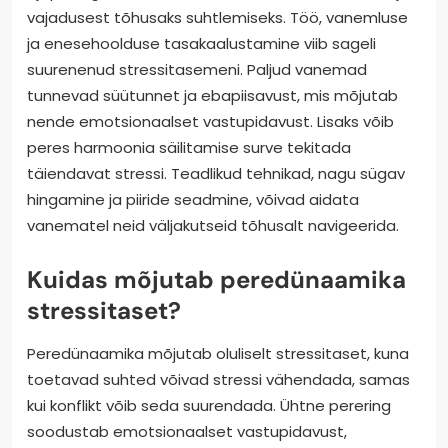
vajadusest tõhusaks suhtlemiseks. Töö, vanemluse
ja enesehoolduse tasakaalustamine viib sageli
suurenenud stressitasemeni. Paljud vanemad
tunnevad süütunnet ja ebapiisavust, mis mõjutab
nende emotsionaalset vastupidavust. Lisaks võib
peres harmoonia säilitamise surve tekitada
täiendavat stressi. Teadlikud tehnikad, nagu sügav
hingamine ja piiride seadmine, võivad aidata
vanematel neid väljakutseid tõhusalt navigeerida.
Kuidas mõjutab peredünaamika
stressitaset?
Peredünaamika mõjutab oluliselt stressitaset, kuna
toetavad suhted võivad stressi vähendada, samas
kui konflikt võib seda suurendada. Ühtne perering
soodustab emotsionaalset vastupidavust,