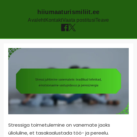
hiiumaaturismiliit.ee
Avaleht
Kontakt
Vaata postitusi
Teave
Skip
to
content
Stressiga toimetulemine on vanemate jaoks
ülioluline, et tasakaalustada töö- ja pereelu.