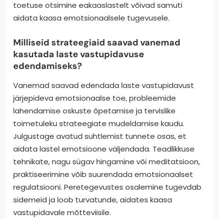
toetuse otsimine eakaaslastelt võivad samuti
aidata kaasa emotsionaalsele tugevusele.
Milliseid strateegiaid saavad vanemad
kasutada laste vastupidavuse
edendamiseks?
Vanemad saavad edendada laste vastupidavust
järjepideva emotsionaalse toe, probleemide
lahendamise oskuste õpetamise ja tervislike
toimetuleku strateegiate mudeldamise kaudu.
Julgustage avatud suhtlemist tunnete osas, et
aidata lastel emotsioone väljendada. Teadlikkuse
tehnikate, nagu sügav hingamine või meditatsioon,
praktiseerimine võib suurendada emotsionaalset
regulatsiooni. Peretegevustes osalemine tugevdab
sidemeid ja loob turvatunde, aidates kaasa
vastupidavale mõtteviisile.