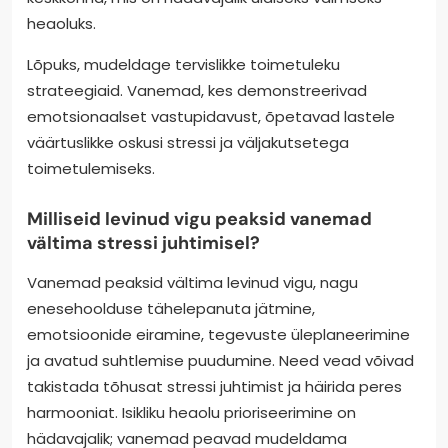
heaoluks.
Lõpuks, mudeldage tervislikke toimetuleku
strateegiaid. Vanemad, kes demonstreerivad
emotsionaalset vastupidavust, õpetavad lastele
väärtuslikke oskusi stressi ja väljakutsetega
toimetulemiseks.
Milliseid levinud vigu peaksid vanemad
vältima stressi juhtimisel?
Vanemad peaksid vältima levinud vigu, nagu
enesehoolduse tähelepanuta jätmine,
emotsioonide eiramine, tegevuste üleplaneerimine
ja avatud suhtlemise puudumine. Need vead võivad
takistada tõhusat stressi juhtimist ja häirida peres
harmooniat. Isikliku heaolu prioriseerimine on
hädavajalik; vanemad peavad mudeldama