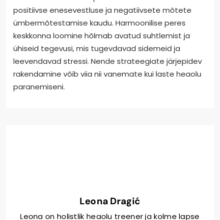
positiivse enesevestluse ja negatiivsete mõtete
ümbermõtestamise kaudu. Harmoonilise peres
keskkonna loomine hõlmab avatud suhtlemist ja
ühiseid tegevusi, mis tugevdavad sidemeid ja
leevendavad stressi. Nende strateegiate järjepidev
rakendamine võib viia nii vanemate kui laste heaolu
paranemiseni.
Leona Dragić
Leona on holistlik heaolu treener ja kolme lapse