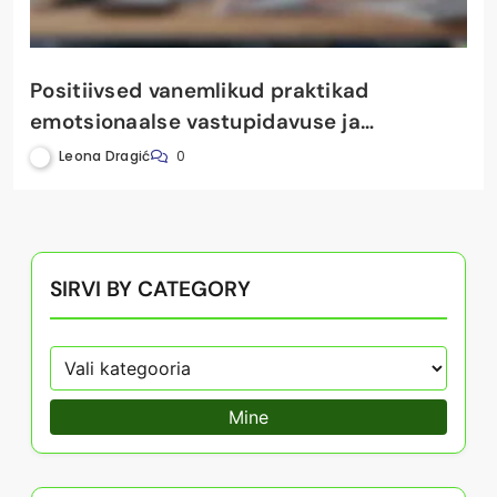
Positiivsed vanemlikud praktikad
emotsionaalse vastupidavuse ja
peresideme kasvatamiseks
Leona Dragić
0
SIRVI BY CATEGORY
Mine