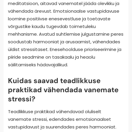
meditatsioon, aitavad vanematel jääda olevikku ja
vähendada ärevust. Emotsionaalse vastupidavuse
loomine positiivse enesevestluse ja toetavate
võrgustike kaudu tugevdab toimetuleku
mehhanisme. Avatud suhtlemise julgustamine peres
soodustab harmooniat ja arusaamist, vähendades
üldist stressitaset. Enesehoolduse prioriseerimine ja
piiride seadmine on tasakaalu ja heaolu
säilitamiseks hädavajalikud.
Kuidas saavad teadlikkuse
praktikad vähendada vanemate
stressi?
Teadlikkuse praktikad vähendavad oluliselt
vanemate stressi, edendades emotsionaalset
vastupidavust ja suurendades peres harmooniat.