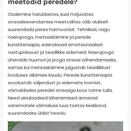
meetodid peredele?
Osalemine haruldastes, kuid mõjuvates
stressileevendamise meetodites võib oluliselt
suurendada peres harmooniat. Tehnikad, nagu
naerujooga, metsaskäimine ja perede
kunstiteraapia, edendavad emotsionaalset
vastupidavust ja teadlikke sidemeid. Naerujooga
ühendab huumori ja jooga stressi vähendamiseks,
samas kui metsaskäimine julgustab teadlikkust
looduses viibimise kaudu. Perede kunstiteraapia
soodustab väljendust ja sidemete loomist,
võimaldades peredel stressiga koos toime tulla.
Need ainulaadsed lähenemised annavad
vanematele võimaluse luua toetav keskkond,
suurendades üldist heaolu.