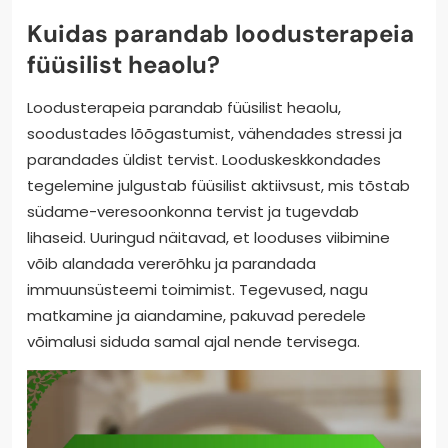
Kuidas parandab loodusterapeia
füüsilist heaolu?
Loodusterapeia parandab füüsilist heaolu,
soodustades lõõgastumist, vähendades stressi ja
parandades üldist tervist. Looduskeskkondades
tegelemine julgustab füüsilist aktiivsust, mis tõstab
südame-veresoonkonna tervist ja tugevdab
lihaseid. Uuringud näitavad, et looduses viibimine
võib alandada vererõhku ja parandada
immuunsüsteemi toimimist. Tegevused, nagu
matkamine ja aiandamine, pakuvad peredele
võimalusi siduda samal ajal nende tervisega.