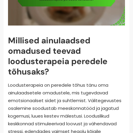
Millised ainulaadsed
omadused teevad
loodusterapeia peredele
tõhusaks?
Loodusterapeia on peredele tõhus tänu oma
ainulaadsetele omadustele, mis tugevdavad
emotsionaalset sidet ja suhtlemist. Välitegevustes
osalemine soodustab meeskonnatööd ja jagatud
kogemusi, luues kestev mälestusi. Looduslikud
keskkonnad stimuleerivad loovust ja vähendavad
stressi, edendades vaimset heaolu kõigile