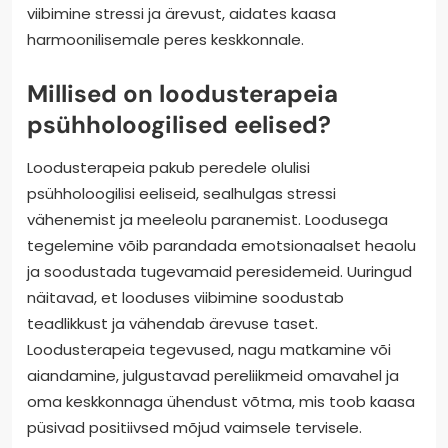
viibimine stressi ja ärevust, aidates kaasa
harmoonilisemale peres keskkonnale.
Millised on loodusterapeia
psühholoogilised eelised?
Loodusterapeia pakub peredele olulisi
psühholoogilisi eeliseid, sealhulgas stressi
vähenemist ja meeleolu paranemist. Loodusega
tegelemine võib parandada emotsionaalset heaolu
ja soodustada tugevamaid peresidemeid. Uuringud
näitavad, et looduses viibimine soodustab
teadlikkust ja vähendab ärevuse taset.
Loodusterapeia tegevused, nagu matkamine või
aiandamine, julgustavad pereliikmeid omavahel ja
oma keskkonnaga ühendust võtma, mis toob kaasa
püsivad positiivsed mõjud vaimsele tervisele.