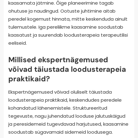
kaasamata jätmine. Õige planeerimine tagab
ohutuse ja naudingud. Ootuste juhtimine aitab
peredel kogemust hinnata, mitte keskenduda ainult
tulemustele. Iga pereliikme kaasamine soodustab
kaasatust ja suurendab loodusterapeia terapeutilisi
eeliseid.
Millised ekspertnägemused
võivad täiustada loodusterapeia
praktikaid?
Ekspertnägemused võivad oluliselt täiustada
loodusterapeia praktikaid, keskendudes peredele
kohandatud lähenemistele. Struktureeritud
tegevuste, nagu juhendatud looduse jalutuskäigud
ja peresidemeid tugevdavad harjutused, kaasamine
soodustab sügavamaid sidemeid loodusega.