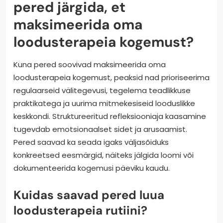
pered järgida, et
maksimeerida oma
loodusterapeia kogemust?
Kuna pered soovivad maksimeerida oma
loodusterapeia kogemust, peaksid nad prioriseerima
regulaarseid välitegevusi, tegelema teadlikkuse
praktikatega ja uurima mitmekesiseid looduslikke
keskkondi. Struktureeritud refleksiooniaja kaasamine
tugevdab emotsionaalset sidet ja arusaamist.
Pered saavad ka seada igaks väljasõiduks
konkreetsed eesmärgid, näiteks jälgida loomi või
dokumenteerida kogemusi päeviku kaudu.
Kuidas saavad pered luua
loodusterapeia rutiini?