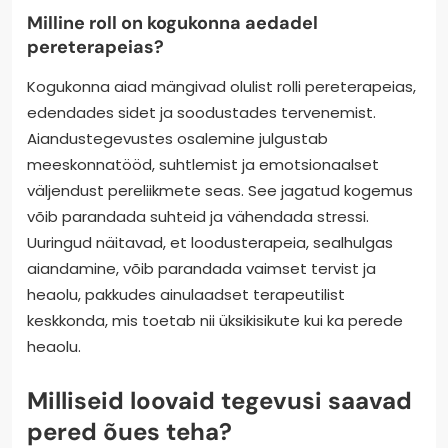
Milline roll on kogukonna aedadel
pereterapeias?
Kogukonna aiad mängivad olulist rolli pereterapeias,
edendades sidet ja soodustades tervenemist.
Aiandustegevustes osalemine julgustab
meeskonnatööd, suhtlemist ja emotsionaalset
väljendust pereliikmete seas. See jagatud kogemus
võib parandada suhteid ja vähendada stressi.
Uuringud näitavad, et loodusterapeia, sealhulgas
aiandamine, võib parandada vaimset tervist ja
heaolu, pakkudes ainulaadset terapeutilist
keskkonda, mis toetab nii üksikisikute kui ka perede
heaolu.
Milliseid loovaid tegevusi saavad
pered õues teha?