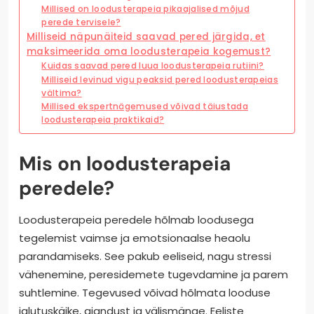
Millised on loodusterapeia pikaajalised mõjud
perede tervisele?
Milliseid näpunäiteid saavad pered järgida, et
maksimeerida oma loodusterapeia kogemust?
Kuidas saavad pered luua loodusterapeia rutiini?
Milliseid levinud vigu peaksid pered loodusterapeias
vältima?
Millised ekspertnägemused võivad täiustada
loodusterapeia praktikaid?
Mis on loodusterapeia
peredele?
Loodusterapeia peredele hõlmab loodusega
tegelemist vaimse ja emotsionaalse heaolu
parandamiseks. See pakub eeliseid, nagu stressi
vähenemine, peresidemete tugevdamine ja parem
suhtlemine. Tegevused võivad hõlmata looduse
jalutuskäike, aiandust ja välismänge. Eeliste