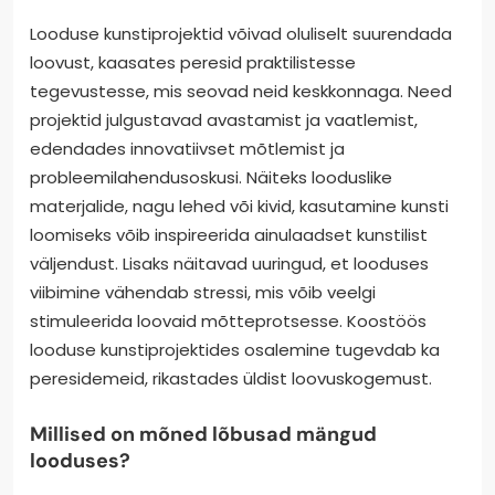
Looduse kunstiprojektid võivad oluliselt suurendada
loovust, kaasates peresid praktilistesse
tegevustesse, mis seovad neid keskkonnaga. Need
projektid julgustavad avastamist ja vaatlemist,
edendades innovatiivset mõtlemist ja
probleemilahendusoskusi. Näiteks looduslike
materjalide, nagu lehed või kivid, kasutamine kunsti
loomiseks võib inspireerida ainulaadset kunstilist
väljendust. Lisaks näitavad uuringud, et looduses
viibimine vähendab stressi, mis võib veelgi
stimuleerida loovaid mõtteprotsesse. Koostöös
looduse kunstiprojektides osalemine tugevdab ka
peresidemeid, rikastades üldist loovuskogemust.
Millised on mõned lõbusad mängud
looduses?