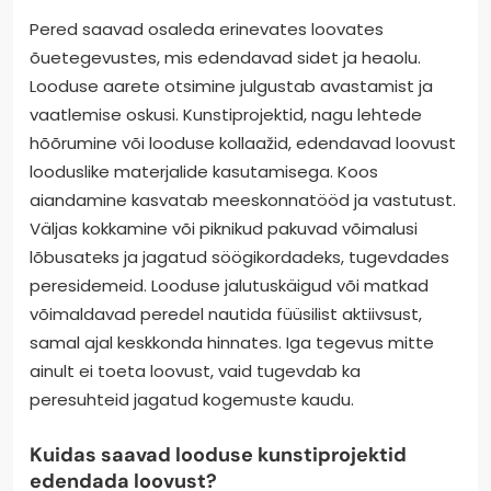
Pered saavad osaleda erinevates loovates
õuetegevustes, mis edendavad sidet ja heaolu.
Looduse aarete otsimine julgustab avastamist ja
vaatlemise oskusi. Kunstiprojektid, nagu lehtede
hõõrumine või looduse kollaažid, edendavad loovust
looduslike materjalide kasutamisega. Koos
aiandamine kasvatab meeskonnatööd ja vastutust.
Väljas kokkamine või piknikud pakuvad võimalusi
lõbusateks ja jagatud söögikordadeks, tugevdades
peresidemeid. Looduse jalutuskäigud või matkad
võimaldavad peredel nautida füüsilist aktiivsust,
samal ajal keskkonda hinnates. Iga tegevus mitte
ainult ei toeta loovust, vaid tugevdab ka
peresuhteid jagatud kogemuste kaudu.
Kuidas saavad looduse kunstiprojektid
edendada loovust?