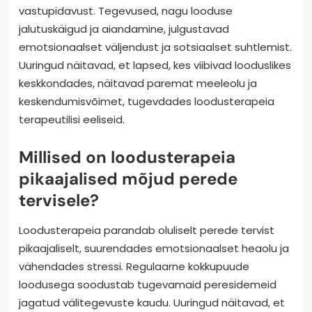
vastupidavust. Tegevused, nagu looduse
jalutuskäigud ja aiandamine, julgustavad
emotsionaalset väljendust ja sotsiaalset suhtlemist.
Uuringud näitavad, et lapsed, kes viibivad looduslikes
keskkondades, näitavad paremat meeleolu ja
keskendumisvõimet, tugevdades loodusterapeia
terapeutilisi eeliseid.
Millised on loodusterapeia
pikaajalised mõjud perede
tervisele?
Loodusterapeia parandab oluliselt perede tervist
pikaajaliselt, suurendades emotsionaalset heaolu ja
vähendades stressi. Regulaarne kokkupuude
loodusega soodustab tugevamaid peresidemeid
jagatud välitegevuste kaudu. Uuringud näitavad, et