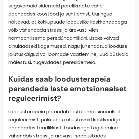
sügavamaid sidemeid pereliikmete vahel,
edendades koostööd ja suhtlemist. Uuringud
näitavad, et kokkupuude looduslike keskkondadega
võib vähendada stressi ja ärevust, viies
harmoonilisema peredünaamikani. Lisaks võivad
ainulaadsed kogemused, nagu juhendatud looduse
jalutuskäigud või loomade vaatlemine, luua püsivaid
mälestusi, tugevdades peresidemeid.
Kuidas saab loodusterapeia
parandada laste emotsionaalset
reguleerimist?
Loodusterapeia parandab laste emotsionaalset
reguleerimist, pakkudes rahustavaid keskkondi ja
edendades teadlikkust. Loodusega tegelemine
vähendab stressi ja ärevust, soodustades