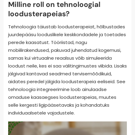
Milline roll on tehnoloogial
loodusterapeias?
Tehnoloogia täiustab loodusterapeiat, hõlbustades
juurdepääsu looduslikele keskkondadele ja toetades
perede kaasatust. Tööriistad, nagu
mobiilirakendused, pakuvad juhendatud kogemusi,
samas kui virtuaalne reaalsus võib simuleerida
loodust neile, kes ei saa välitingimustes viibida. Lisaks
jälgivad kantavad seadmed tervisemõõdikuid,
aidates peredel jälgida loodusterapeia eeliseid. See
tehnoloogia integreerimine loob ainulaadse
omaduse kaasaegses loodusterapeias, muutes
selle kergesti ligipääsetavaks ja kohandatuks
individuaalsetele vajadustele.