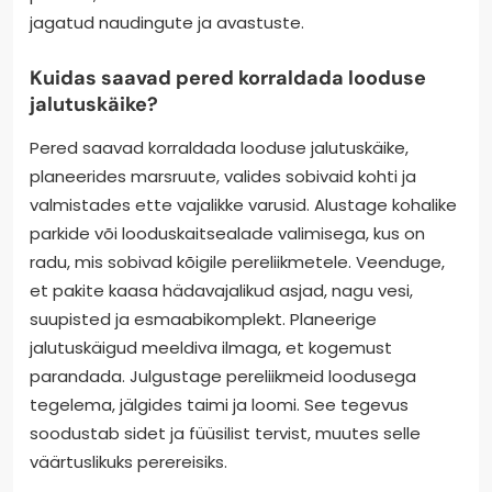
jagatud naudingute ja avastuste.
Kuidas saavad pered korraldada looduse
jalutuskäike?
Pered saavad korraldada looduse jalutuskäike,
planeerides marsruute, valides sobivaid kohti ja
valmistades ette vajalikke varusid. Alustage kohalike
parkide või looduskaitsealade valimisega, kus on
radu, mis sobivad kõigile pereliikmetele. Veenduge,
et pakite kaasa hädavajalikud asjad, nagu vesi,
suupisted ja esmaabikomplekt. Planeerige
jalutuskäigud meeldiva ilmaga, et kogemust
parandada. Julgustage pereliikmeid loodusega
tegelema, jälgides taimi ja loomi. See tegevus
soodustab sidet ja füüsilist tervist, muutes selle
väärtuslikuks perereisiks.