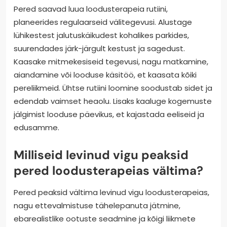
Pered saavad luua loodusterapeia rutiini,
planeerides regulaarseid välitegevusi. Alustage
lühikestest jalutuskäikudest kohalikes parkides,
suurendades järk-järgult kestust ja sagedust.
Kaasake mitmekesiseid tegevusi, nagu matkamine,
aiandamine või looduse käsitöö, et kaasata kõiki
pereliikmeid. Ühtse rutiini loomine soodustab sidet ja
edendab vaimset heaolu. Lisaks kaaluge kogemuste
jälgimist looduse päevikus, et kajastada eeliseid ja
edusamme.
Milliseid levinud vigu peaksid
pered loodusterapeias vältima?
Pered peaksid vältima levinud vigu loodusterapeias,
nagu ettevalmistuse tähelepanuta jätmine,
ebarealistlike ootuste seadmine ja kõigi liikmete