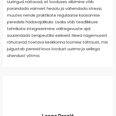
Uuringud näitavad, et looduses viibimine võib
parandada vaimset heaolu ja vähendada stressi,
muutes nende praktikate regulaarse kaasamise
peredele hädavajalikuks. Lisaks võib teadlikkuse
tehnikate integreerimine välitegevuste ajal
suurendada terapeutilisi eeliseid. Need nägemused
rõhutavad toetava keskkonna loomise tähtsust, mis
julgustab peresid koos loodust uurima ja sellega
ühendust võtma.
Leona Dragić