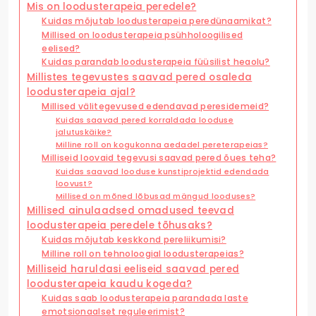
Mis on loodusterapeia peredele?
Kuidas mõjutab loodusterapeia peredünaamikat?
Millised on loodusterapeia psühholoogilised
eelised?
Kuidas parandab loodusterapeia füüsilist heaolu?
Millistes tegevustes saavad pered osaleda
loodusterapeia ajal?
Millised välitegevused edendavad peresidemeid?
Kuidas saavad pered korraldada looduse
jalutuskäike?
Milline roll on kogukonna aedadel pereterapeias?
Milliseid loovaid tegevusi saavad pered õues teha?
Kuidas saavad looduse kunstiprojektid edendada
loovust?
Millised on mõned lõbusad mängud looduses?
Millised ainulaadsed omadused teevad
loodusterapeia peredele tõhusaks?
Kuidas mõjutab keskkond pereliikumisi?
Milline roll on tehnoloogial loodusterapeias?
Milliseid haruldasi eeliseid saavad pered
loodusterapeia kaudu kogeda?
Kuidas saab loodusterapeia parandada laste
emotsionaalset reguleerimist?