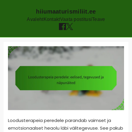
hiiumaaturismiliit.ee
Avaleht
Kontakt
Vaata postitusi
Teave
Skip
to
content
Loodusterapeia peredele parandab vaimset ja
emotsionaalset heaolu läbi välitegevuse. See pakub