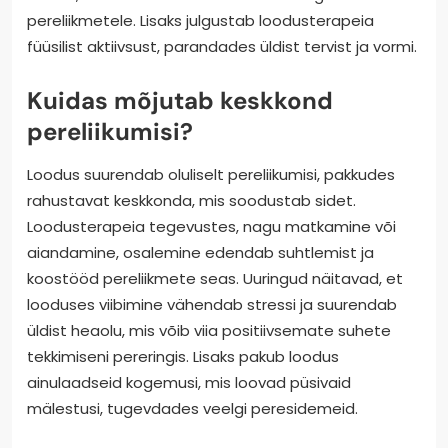
pereliikmetele. Lisaks julgustab loodusterapeia
füüsilist aktiivsust, parandades üldist tervist ja vormi.
Kuidas mõjutab keskkond
pereliikumisi?
Loodus suurendab oluliselt pereliikumisi, pakkudes
rahustavat keskkonda, mis soodustab sidet.
Loodusterapeia tegevustes, nagu matkamine või
aiandamine, osalemine edendab suhtlemist ja
koostööd pereliikmete seas. Uuringud näitavad, et
looduses viibimine vähendab stressi ja suurendab
üldist heaolu, mis võib viia positiivsemate suhete
tekkimiseni pereringis. Lisaks pakub loodus
ainulaadseid kogemusi, mis loovad püsivaid
mälestusi, tugevdades veelgi peresidemeid.