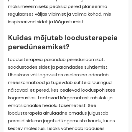
maksimeerimiseks peaksid pered planeerima
regulaarset väljas viibimist ja valima kohad, mis
inspireerivad sidet ja lõõgastumist.
Kuidas mõjutab loodusterapeia
peredünaamikat?
Loodusterapeia parandab peredünaamikat,
soodustades sidet ja parandades suhtlemist.
Üheskoos välitegevustes osalemine edendab
meeskonnatööd ja tugevdab suhteid. Uuringud
näitavad, et pered, kes osalevad looduspõhistes
kogemustes, teatavad kõrgematest rahulolu ja
emotsionaalse heaolu tasemetest. See
loodusterapeia ainulaadne omadus julgustab
peresid siduma jagatud kogemuste kaudu, luues
kestev mälestusi. Lisaks vähendab looduses