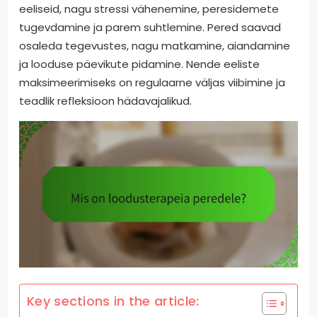
eeliseid, nagu stressi vähenemine, peresidemete
tugevdamine ja parem suhtlemine. Pered saavad
osaleda tegevustes, nagu matkamine, aiandamine
ja looduse päevikute pidamine. Nende eeliste
maksimeerimiseks on regulaarne väljas viibimine ja
teadlik refleksioon hädavajalikud.
Key sections in the article: